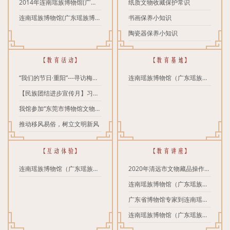
（广东瑶族博物馆）文化志愿
2014年连南瑶族博物馆(广东
纸质文物收藏保护常识
服务队简介
瑶族博物馆)志愿者招募
连南瑶族博物馆(广东瑶族博物
书画保养小知识
馆)开展2014年志愿者培训活
陶瓷器保养小知识
动
【教育活动】
【教育基地】
“我们的节日·重阳”---寻访梅峒
连南瑶族博物馆（广东瑶族博
岭，共赴古驿道踏秋之旅
【民族团结进步宣传月】习近
物馆）瑶族文化研学实践教育
平：在全国民族团结进步表彰
我馆参加“东莞市博物馆文物鉴
基地
大会上的讲话
赏大讲堂—水乡行”活动
推动移风易俗，树立文明新风
【互动体验】
【教育讲座】
连南瑶族博物馆（广东瑶族博
2020年清远市文物藏品操作规
物馆） 线上互动体验
范培训在连南瑶族博物馆（广
连南瑶族博物馆（广东瑶族博
东瑶族博物馆）举行
物馆）开展瑶族文化知识培训
广东省博物馆专家到连南瑶族
博物馆（广东瑶族博物馆）进
连南瑶族博物馆（广东瑶族博