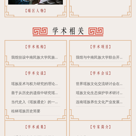
【瑶区人物】
学术相关
【学术机构】
【学术项目】
我馆挂设中南民族大学民族学
我馆与中南民族大学联合开展
与社会学学院暨南方少数民族
瑶族历史文化田野调查
【学术交流】
【学术会议】
研究实习基地
瑶族巫术与权力研究的理论与
世界瑶族文化交流研讨会在中
个案分析
善于从历史的遗痕中研究瑶族
国连南瑶族博物馆(广东瑶族博
瑶族文化生态保护学术研讨在
文化
当代史入《瑶族通史》的一些
物馆)胜利召开
广西富川瑶族自治县召开
连南瑶族养生文化产业发展宣
思考
桂林瑶族历史简要
传推介交流会在我馆举行
【学术成果】
【专家简介】