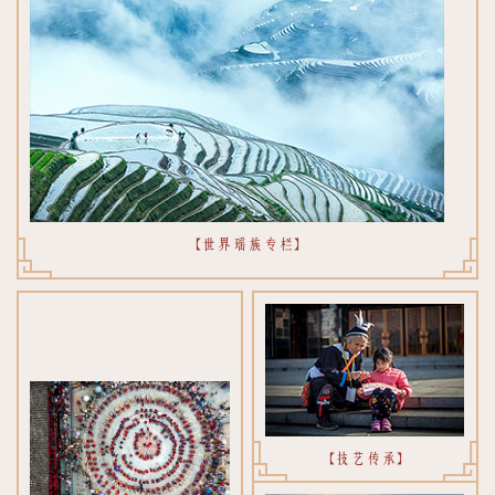
【世界瑶族专栏】
【技艺传承】