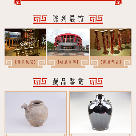
陈列展馆
【常设展览】
【临展回眸】
【新展预告】
藏品鉴赏