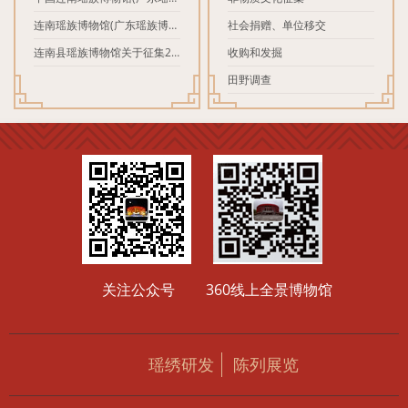
博物馆)文物征集启事
连南瑶族博物馆(广东瑶族博物
社会捐赠、单位移交
馆)图片、视频资料征集启事
连南县瑶族博物馆关于征集20
收购和发掘
20年抗击新型冠状病毒肺炎疫
田野调查
情见证物的公告
关注公众号
360线上全景博物馆
瑶绣研发
陈列展览