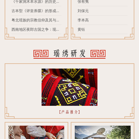
《千家洞木本水源》的历史真
张有隽
相
古本型《评皇券牒》的形成和
刘保元
内容考辨————兼与《瑶族
粤北瑶族的宗教信仰及其与道
李本高
通史》①奉恒高主编商榷
教的关系
西南地区夜郎古国之争：现有
黄钰
资料难下定论
瑶绣研发
【产品推介】